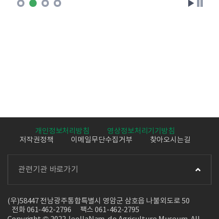
개인정보처리방침
영상정보처리기기방침
저작권정책
이메일무단수집거부
찾아오시는길
관련기관 바로가기
(우)58447 전남광주통합특별시 영암군 삼호읍 나불외도로 50
전화 061-462-2796
팩스 061-462-2795