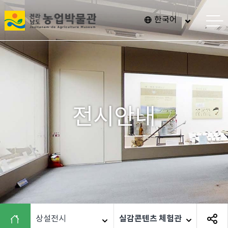
전
한국어
메
라
뉴
열
남
기
도
농
업
박
전시안내
물
관
"
>
실감콘텐츠 체험관
상설전시