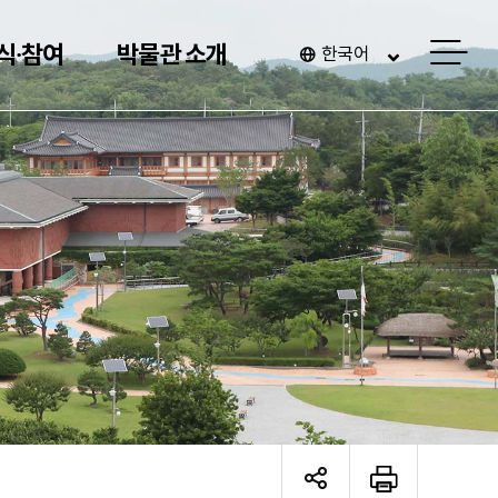
사
식·참여
박물관 소개
한국어
이
트
맵