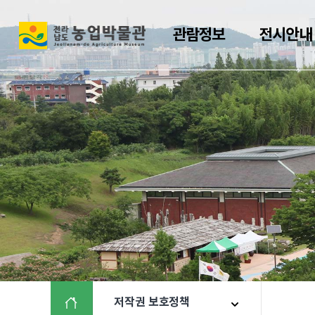
전
관람정보
전시안내
남
광
주
통
합
특
별
시
농
업
박
물
관
저작권 보호정책