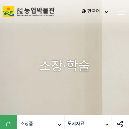
전
한국어
메
남
뉴
열
광
기
주
통
합
특
소장·학술
별
시
농
업
박
물
관
도서자료
소장품