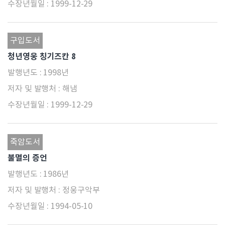
1999-12-29
구입도서
청년영웅 칭기즈칸 8
1998년
해냄
1999-12-29
죽암도서
불멸의 증언
1986년
정웅구악부
1994-05-10