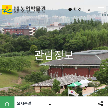
전
한국어
메
남
뉴
열
광
기
주
통
합
특
관람정보
별
시
농
업
박
물
관
오시는길