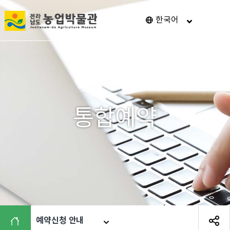
전
한국어
메
남
뉴
열
광
기
주
통
합
특
통합예약
별
시
농
업
박
물
관
예약신청 안내